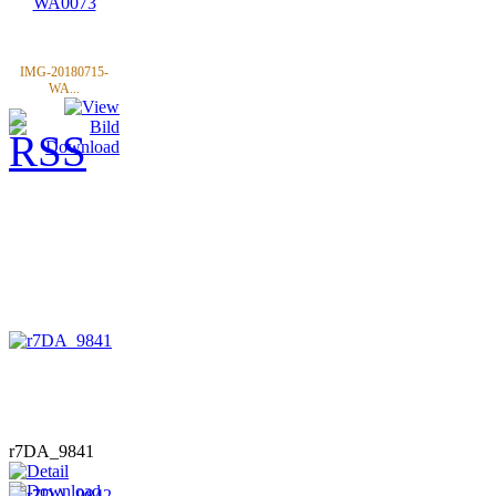
IMG-20180715-
WA...
r7DA_9841