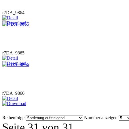
r7DA_9864
r7DA_9865
r7DA_9866
Reihenfolge
Nummer anzeigen
Seite 31 von 31